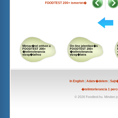
FOODTEST 200+ ismertet�
Mintav�tel otthon a
On-line jelentkez�s
FOODTEST 200+
FOODTEST 200+
�telintolerancia
�telintolerancia
vizsg�lathoz
vizsg�latra
In English
|
Adatv�delem
|
Sajt
�telintorlerancia 1 perc
© 2026 Foodtest.hu. Minden jo