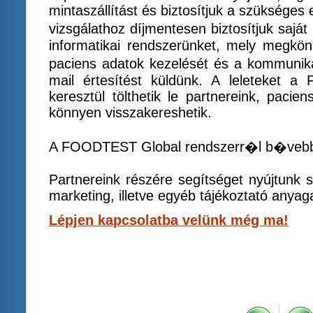
mintaszállítást és biztosítjuk a szükség
vizsgálathoz díjmentesen biztosítjuk saj
informatikai rendszerünket, mely megkö
paciens adatok kezelését és a kommunikác
mail értesítést küldünk. A leleteket 
keresztül tölthetik le partnereink, pacie
könnyen visszakereshetik.
A FOODTEST Global rendszerr�l b�vebb
Partnereink részére segítséget nyújtunk sa
marketing, illetve egyéb tájékoztató anyag
Lépjen kapcsolatba velünk még ma!