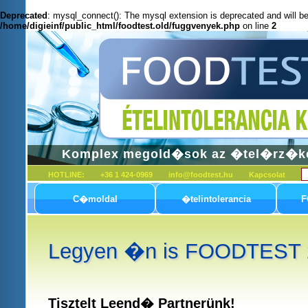
Deprecated
: mysql_connect(): The mysql extension is deprecated and will be
/home/digieinf/public_html/foodtest.old/fuggvenyek.php
on line
2
Komplex megold�sok az �tel�rz�k
HOTLINE:
+36 1 424-0969
info@foodtest.hu
Kapcsolat
C�moldal
�telintolerancia
F
Legyen �n is FOODTEST 2
Tisztelt Leend� Partnerünk!