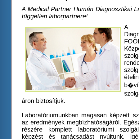
A Medical Partner Humán Diagnosztikai 
független laborpartnere!
A M
Diag
FOOD
Közp
szol
ren
szol
étel
b�ví
szolg
áron biztosítjuk.
Laboratóriumunkban magasan képzett sz
az eredmények megbízhatóságáról. Egészs
részére komplett laboratóriumi szolgál
képzést és tanácsadást nyújtunk, ig