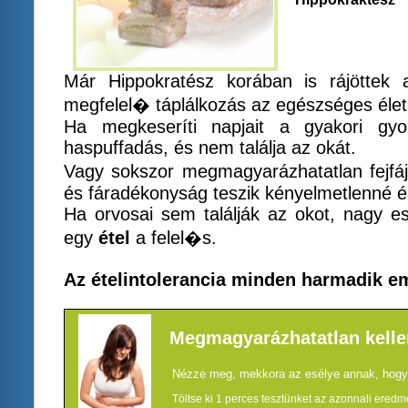
Már Hippokratész korában is rájöttek 
megfelel� táplálkozás az egészséges élet
Ha megkeseríti napjait a gyakori gyo
haspuffadás, és nem találja az okát.
Vagy sokszor megmagyarázhatatlan fejfá
és fáradékonyság teszik kényelmetlenné él
Ha orvosai sem találják az okot, nagy e
egy
étel
a felel�s.
Az ételintolerancia minden harmadik em
Megmagyarázhatatlan kellem
Nézze meg, mekkora az esélye annak, hogy é
Töltse ki 1 perces tesztünket az azonnali eredm