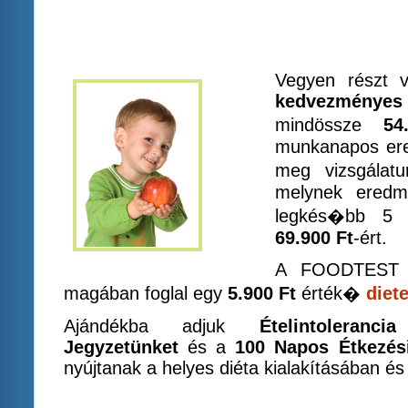
Vegyen részt 
kedvezményes
mindössze
54
munkanapos ere
meg vizsgálat
melynek ered
legkés�bb 5 
69.900 Ft
-ért.
A FOODTEST 20
magában foglal egy
5.900 Ft
érték�
diet
Ajándékba adjuk
Ételintoleranc
Jegyzetünket
és a
100 Napos Étkezés
nyújtanak a helyes diéta kialakításában és