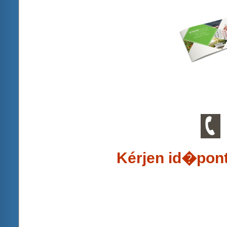
Kérjen id�pont