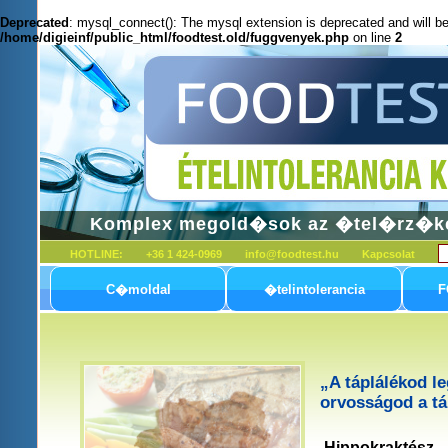
Deprecated
: mysql_connect(): The mysql extension is deprecated and will be
/home/digieinf/public_html/foodtest.old/fuggvenyek.php
on line
2
Komplex megold�sok az �tel�rz�k
HOTLINE:
+36 1 424-0969
info@foodtest.hu
Kapcsolat
C�moldal
�telintolerancia
F
„A táplálékod l
orvosságod a tá
Hippokraktész