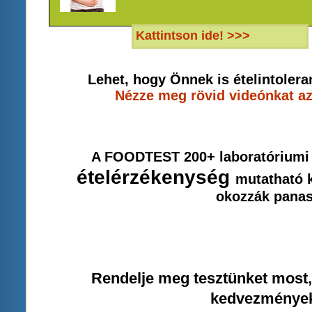
Kattintson ide! >>>
Lehet, hogy Önnek is ételintolera
Nézze meg rövid videónkat az 
A FOODTEST 200+ laboratóriumi 
ételérzékenység
mutatható k
okozzák panas
Rendelje meg tesztünket most
kedvezménye