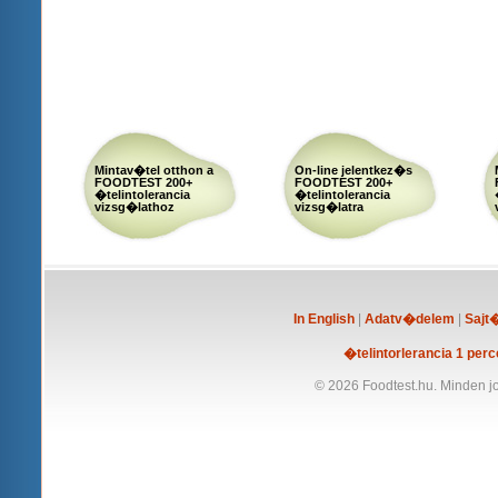
Mintav�tel otthon a
On-line jelentkez�s
FOODTEST 200+
FOODTEST 200+
�telintolerancia
�telintolerancia
vizsg�lathoz
vizsg�latra
In English
|
Adatv�delem
|
Sajt
�telintorlerancia 1 perc
© 2026 Foodtest.hu. Minden jo